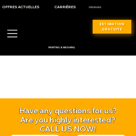
OFFRES ACTUELLES
CARRIÈRES
1 888 383-3812
ESTIMATION
GRATUITE
PAINTING & WASHING
Have any questions for us?
Are you highly interested?
CALL US NOW!