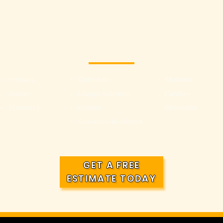
Gatineau
Chelsea
Ottawa
Navan
L'Ange-Gardien
Cantley
Manotick
Russell
Stittsville
Clarence-Rockland
GET A FREE
ESTIMATE TODAY