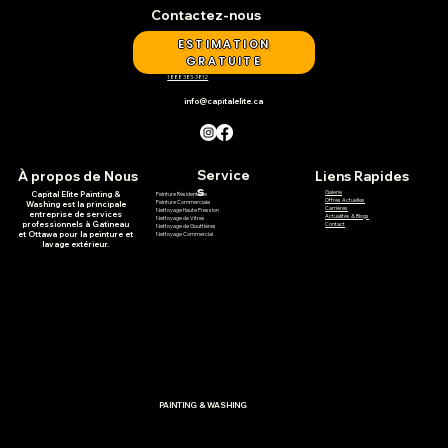
Contactez-nous
ESTIMATION
GRATUITE
1 888 383-3812
info@capitalelite.ca
Service
À propos de Nous
Liens Rapides
S
Galerie
Capital Elite Painting &
Peinture Résidentielle
Offres Actuelles
Peinture Commerciale
Washing est la principale
Carrières
Nettoyage Haute Pression
entreprise de services
Actualités & Blogs
Nettoyage de Vitres
professionnels à Gatineau
Contact
Nettoyage de Gouttières
et Ottawa pour la peinture et
Nettoyage Commercial
lavage extérieur.
PAINTING & WASHING