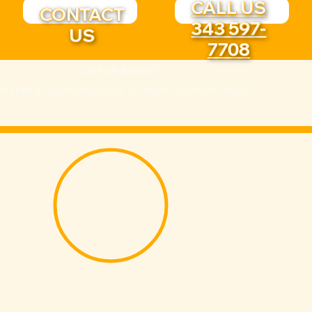
CALL US
CONTACT
343 597-
US
7708
AREAS SERVED
WITHIN A 30KM RADIUS OF OTTAWA-GATINEAU AREA